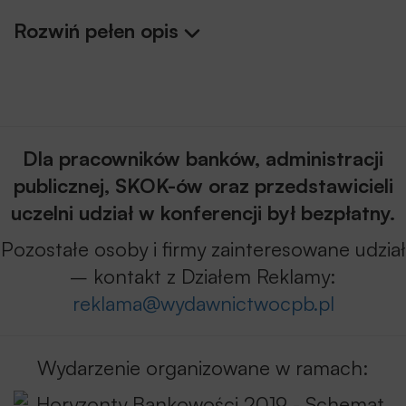
przewodni konferencji
BankTech 2019
,
Rozwiń pełen opis
która była jednym z głównych elementów
multikonferencyjnego projektu
Horyzonty Bankowości
Rada Programowa składająca się z
Dla pracowników banków, administracji
wybitnych ekspertów i praktyków rynku
publicznej, SKOK-ów oraz przedstawicieli
finansowego przygotowała interesujące
uczelni udział w konferencji był bezpłatny.
bloki tematyczne dotyczące aspektów
Pozostałe osoby i firmy zainteresowane udział
związanych z najbardziej aktualnymi
– kontakt z Działem Reklamy:
zagadnieniami transformacji cyfrowej,
reklama@wydawnictwocpb.pl
cyfrowych klientów przyszłości, wyzwań
strategicznych dla technologii
wspierających znaczenie „
customer
Wydarzenie organizowane w ramach:
experience
” oraz najbardziej praktycznych