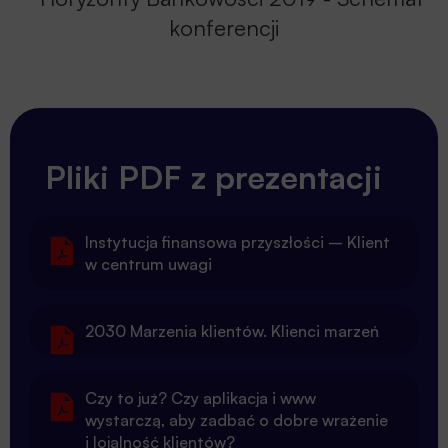
technologii wspierających biznes
bankowy.
Tematyka BankTech 2019 obejmowała
także prezentacje w formie case studies
banków, które modelowo wykorzystują
nowoczesne technologie IT celem
Pliki PDF z prezentacji
jeszcze lepszego zbudowania
długoterminowych relacji z klientami w
Instytucja finansowa przyszłości – Klient
świecie cyfrowym, a także dyskusje z
w centrum uwagi
udziałem przedstawicieli czołowych
laboratoriów innowacji w sektorze
2030 Marzenia klientów. Klienci marzeń
finansowym.
Podczas dyskusji zaplanowane były także
Czy to już? Czy aplikacja i www
omówienia kwestii istotnych z
wystarczą, aby zadbać o dobre wrażenie
i lojalność klientów?