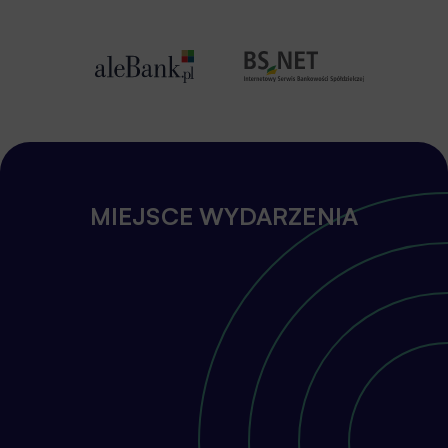
Bartłomiej Nocoń
Niezależny ekspert
Sekretarz Rady Programowej
MIEJSCE WYDARZENIA