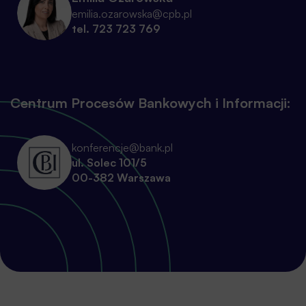
emilia.ozarowska@cpb.pl
tel. 723 723 769
Centrum Procesów Bankowych i Informacji:
konferencje@bank.pl
ul. Solec 101/5
00-382 Warszawa