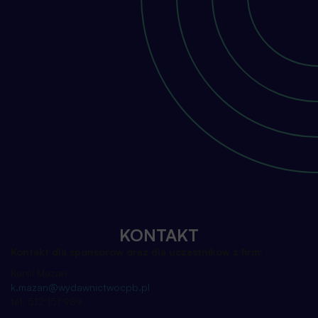
KONTAKT
Kontakt dla sponsorów oraz dla uczestników z firm:
Karol Mazan
k.mazan@wydawnictwocpb.pl
tel. 512 151 989