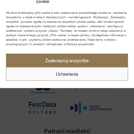
cookie
Będziemy o tym dyskutowali w trakcie tegorocznej
Na stronie stosujemy pliki cookie w celu zapewnienie prawidłowego działania, ułatwienia
Konferencji BankTech 2019. Serdecznie zapraszam!”
korzystania, a także w celach statystycznych i marketingowych. Wybierając „Zaakceptuj
wszystkie” wyrażasz zgodę na stosowanie wszystkich plików cookie. Jeśli chcesz wyrazić
zgodę na stosowanie tylko niektórych plików cookie, wybierz „Ustawienia”, skonfiguruj
preferencje i wybierz przycisk „Zapisz”. Pamiętaj, że możesz zmienić swoje ustawienia w
każdym czasie klikając przycisk „Pliki cookie” w stopce portalu. Szczegółowe informacje o
sposobie, w jaki używamy plików cookie oraz przetwarzamy Twoje dane, a także o
przysługujących Ci prawach, odnajdziesz w Polityce prywatności.
Zaakceptuj wszystkie
Partnerzy
Ustawienia
Patroni medialni