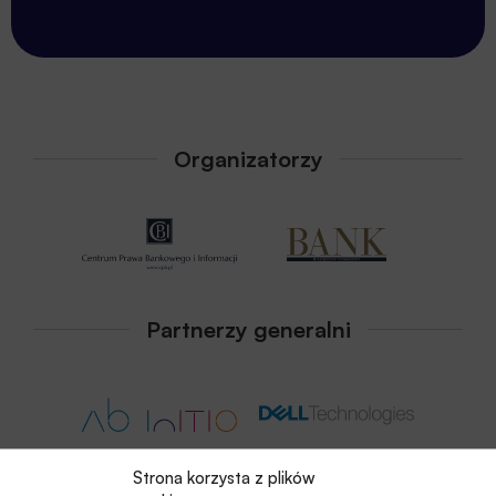
nowy i stale rosnący poziom jakości serwisu, szczególnie
widoczny w obsłudze za pomocą kanałów cyfrowych, staje
się standardem w branżach spoza sektora finansowego, a
tym samym ma bezpośredni wpływ na oczekiwania klientów
wobec banków, których nie sposób w obecnych czasach
Organizatorzy
dłużej ignorować. Bezprecedensowa przemiana
technologiczna, która dokonuje się dziś, a przejawiająca się
w cyfryzacji codziennych aspektów życia może być śmiało
nazwana rewolucją. Co więc staje się kluczowym
Partnerzy generalni
wyzwaniem dla sektora finansowego, a konkretniej, jego
najważniejszych uczestników – banków? I dlaczego
kluczem do sukcesu jest umiejętne połączenie kierunków
„go digital” i „go mobile” z podejściem „customer first”?
Strona korzysta z plików