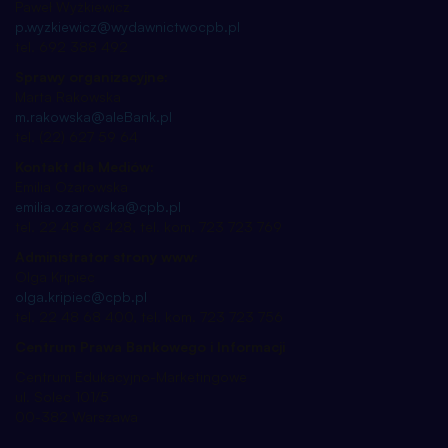
Paweł Wyżkiewicz
p.wyzkiewicz@wydawnictwocpb.pl
tel. 692 388 492
Sprawy organizacyjne:
Marta Rakowska
m.rakowska@aleBank.pl
tel. (22) 627 59 64
Kontakt dla Mediów:
Emilia Ożarowska
emilia.ozarowska@cpb.pl
tel. 22 48 68 428, tel. kom. 723 723 769
Administrator strony www:
Olga Kripiec
olga.kripiec@cpb.pl
tel. 22 48 68 400, tel. kom. 723 723 756
Centrum Prawa Bankowego i Informacji
Centrum Edukacyjno-Marketingowe
ul. Solec 101/5
00-382 Warszawa