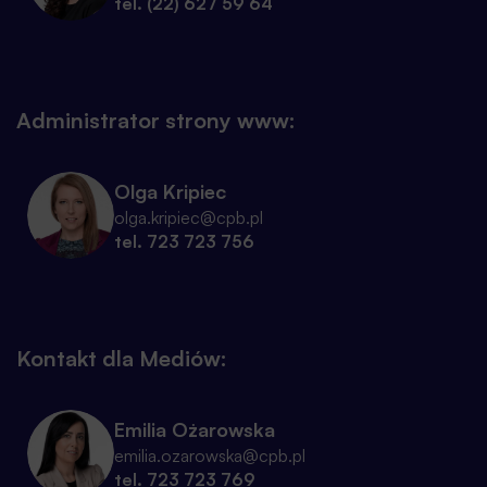
tel. (22) 627 59 64
Administrator strony www:
Olga Kripiec
olga.kripiec@cpb.pl
tel. 723 723 756
Kontakt dla Mediów:
Emilia Ożarowska
emilia.ozarowska@cpb.pl
tel. 723 723 769