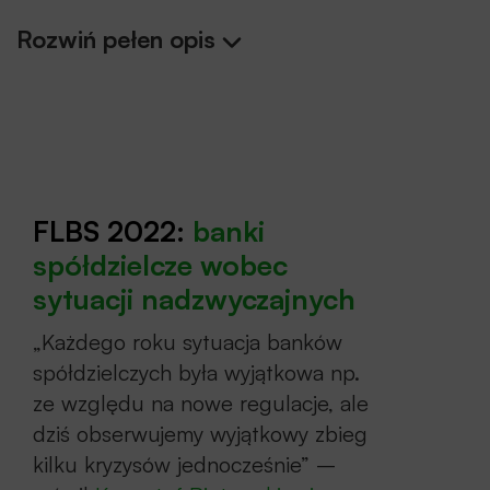
Rozwiń pełen opis
Forum Liderów Banków Spółdzielczych
,
organizowane przez Związek Banków
Polskich, Bank Polskiej Spółdzielczości
SA i SGB – Bank SA jest jedną
z najważniejszych, corocznych
FLBS 2022:
banki
konferencji dedykowanych sektorowi
spółdzielcze wobec
bankowości spółdzielczej.
sytuacji nadzwyczajnych
Celem tegorocznego spotkania była
„Każdego roku sytuacja banków
dyskusja w gronie przedstawicieli banków,
spółdzielczych była wyjątkowa np.
polityków, regulatorów i nadzorców,
ze względu na nowe regulacje, ale
poświęcona konsekwencjom wydarzeń
dziś obserwujemy wyjątkowy zbieg
ostatniego roku (pandemia, wojna
kilku kryzysów jednocześnie” –
w Ukrainie, wakacje kredytowe, inflacja,