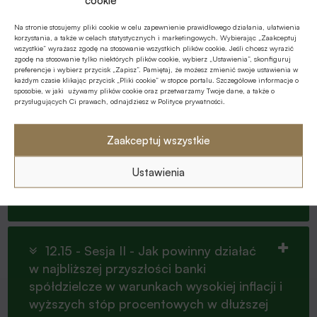
cookie
Na stronie stosujemy pliki cookie w celu zapewnienie prawidłowego działania, ułatwienia
korzystania, a także w celach statystycznych i marketingowych. Wybierając „Zaakceptuj
wszystkie” wyrażasz zgodę na stosowanie wszystkich plików cookie. Jeśli chcesz wyrazić
10.30 - Otwarcie Forum Liderów
zgodę na stosowanie tylko niektórych plików cookie, wybierz „Ustawienia”, skonfiguruj
Banków Spółdzielczych 2022
preferencje i wybierz przycisk „Zapisz”. Pamiętaj, że możesz zmienić swoje ustawienia w
każdym czasie klikając przycisk „Pliki cookie” w stopce portalu. Szczegółowe informacje o
sposobie, w jaki używamy plików cookie oraz przetwarzamy Twoje dane, a także o
przysługujących Ci prawach, odnajdziesz w Polityce prywatności.
11.00 - Sesja I - wystąpienia
Zaakceptuj wszystkie
zaproszonych Gości - Skutki ostatnich
nadzwyczajnych wydarzeń na kondycję i
Ustawienia
perspektywy sektora banków
spółdzielczych
12.15 - Sesja II - Jak powinny działać
w najbliższej przyszłości banki
spółdzielcze w warunkach wysokiej inflacji i
wyższych stóp procentowych w dłuższej