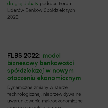
drugiej debaty
podczas Forum
Liderów Banków Spółdzielczych
Formuła
2022.
Po dwuletniej przerwie Forum Liderów
Banków Spółdzielczych 2022 odbyło się
w trybie
STACJONARNYM
.
FLBS 2022:
model
biznesowy bankowości
Tematyka
spółdzielczej w nowym
otoczeniu ekonomicznym
Dziękujemy
za udział w konferencji.
Dynamiczne zmiany w sferze
Zapraszamy na kolejne
Forum Liderów
technologicznej, nieprzewidywalne
Banków Spółdzielczych już za rok.
uwarunkowania makroekonomiczne
i rosnący nacisk ze strony