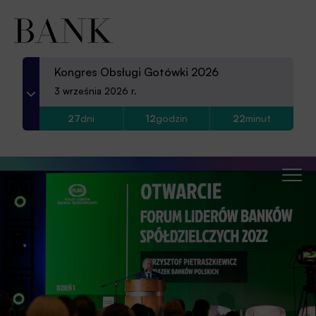
Partnerzy
Kontakt
Kongres Obsługi Gotówki 2026
Aplikacja
3 września 2026 r.
27
dni
12
godzin
22
minut