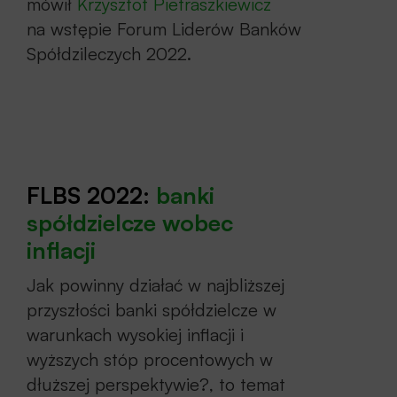
mówił
Krzysztof Pietraszkiewicz
stopy procentowe, stałe stopy
na wstępie Forum Liderów Banków
procentowe) i wyzwaniom stojącym
Spółdzileczych 2022.
przed lokalnymi instytucjami finansowymi
w najbliższej przyszłości.
Rejestracja zamknięta
FLBS 2022:
banki
spółdzielcze wobec
Dla przedstawicieli banków oraz
inflacji
środowiska naukowego udział
Jak powinny działać w najbliższej
w konferencji był
BEZPŁATNY
.
przyszłości banki spółdzielcze w
Pozostałe osoby prosimy o kontakt
warunkach wysokiej inflacji i
z działem reklamy:
wyższych stóp procentowych w
reklama@wydawnictwocpb.pl
dłuższej perspektywie?, to temat