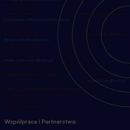
tel. 512 151 989
Paweł Wyżkiewicz
Sprawy organizacyjne:
p.wyzkiewicz@wydawnictwocpb.pl
tel. 692 388 492
Marta Rakowska
Kontakt dla Mediów:
m.rakowska@aleBank.pl
tel. (22) 627 59 64
Emilia Ożarowska
emilia.ozarowska@cpb.pl
tel. 22 48 68 428, tel. kom. 723 723 769
Administrator strony www:
Olga Kripiec
olga.kripiec@cpb.pl
Centrum Prawa Bankowego i Informacji
Centrum Edukacyjno-Marketingowe
ul. Solec 101/5
00-382 Warszawa
Współpraca i Partnerstwa: