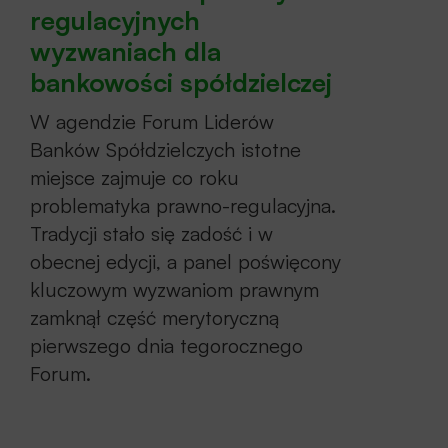
regulacyjnych
zmian w otoczeniu geopolitycznym
wyzwaniach dla
i ekonomicznym. Wnioski
bankowości spółdzielczej
z dotychczasowych osiągnięć
Sesja V
– Aktualne wyzwania prawne
W agendzie Forum Liderów
i regulacyjne dla bankowości
Banków Spółdzielczych istotne
spółdzielczej
miejsce zajmuje co roku
problematyka prawno-regulacyjna.
II dzień – 21 września 2022
Tradycji stało się zadość i w
obecnej edycji, a panel poświęcony
Sesja VI
– Wyzwania technologiczne –
kluczowym wyzwaniom prawnym
co wojna na Ukrainie mówi nam
zamknął część merytoryczną
o potrzebach zmian w technologii,
pierwszego dnia tegorocznego
wspólnych działaniach w bankowości
Forum.
spółdzielczej. Zapewnienie ciągłości
działania. Czy powinniśmy być gotowi do
korzystania z chmury?