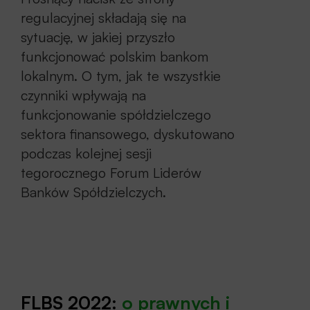
I dzień – 20 września 2022 r.
regulacyjnej składają się na
Sesja I
– Skutki ostatnich
sytuację, w jakiej przyszło
funkcjonować polskim bankom
nadzwyczajnych wydarzeń na kondycję
lokalnym. O tym, jak te wszystkie
i perspektywy sektora banków
czynniki wpływają na
spółdzielczych
funkcjonowanie spółdzielczego
Sesja II
– Jak powinny działać
sektora finansowego, dyskutowano
w najbliższej przyszłości banki
podczas kolejnej sesji
spółdzielcze w warunkach wysokiej inflacji
tegorocznego Forum Liderów
i wyższych stóp procentowych w dłuższej
Banków Spółdzielczych.
perspektywie?
Sesja III
– Wyzwania i szanse
bankowości spółdzielczej wynikające
z zielonej transformacji
Sesja IV
– Model biznesowy bankowości
FLBS 2022:
o prawnych i
spółdzielczej – wyzwania wynikające ze