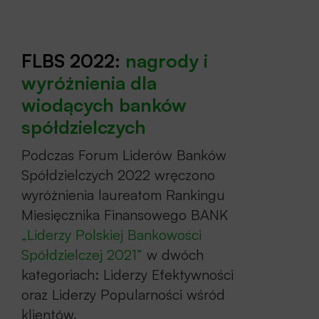
Sesja VII
– Cyberbezpieczeństwo –
banki w dobie zwiększonych zagrożeń
FLBS 2022:
nagrody i
Sesja VIII
– Wnioski i rekomendacje
wyróżnienia dla
Forum Liderów Banków Spółdzielczych
wio
dącyc
h banków
2022
spółdzielczych
Dodaj
profil Mie
sięc
znika Finansowego
BANK
do obserwowanych i śledź relacje
Podczas Forum Liderów Banków
Spółdzielczych 2022 wręczono
online:
wyróżnienia laureatom Rankingu
Miesięcznika Finansowego BANK
„Liderzy Polskiej Bankowości
Spółdzielczej 2021”
w dwóch
kategoriach: Liderzy Efektywności
oraz Liderzy Popularności wśród
klientów.