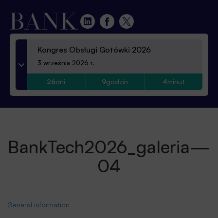
Kongres Obsługi Gotówki 2026
3 września 2026 r.
26
dni
9
godzin
4
minut
BankTech2026_galeria—
04
General information