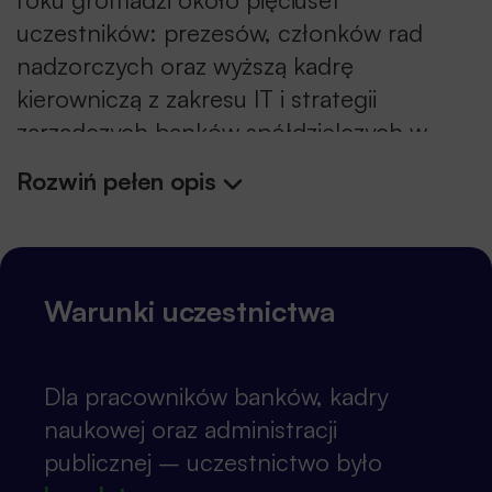
uczestników: prezesów, członków rad
nadzorczych oraz wyższą kadrę
kierowniczą z zakresu IT i strategii
zarządczych banków spółdzielczych w
Polsce, oraz zarządy firm doradczych i
Rozwiń pełen opis
technologicznych współpracujących z
bankami spółdzielczymi.
To świetna okazja do networkingu,
wymiany doświadczeń i poznania
Warunki uczestnictwa
najnowszych trendów w technologiach
dla sektora bankowego. To także
Dla pracowników banków, kadry
platforma do merytorycznych dyskusji o
naukowej oraz administracji
wyzwaniach i perspektywach rozwoju
publicznej – uczestnictwo było
sektora, a także do dialogu z