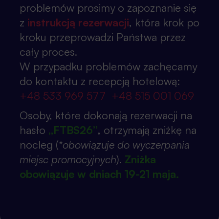
W celu zapewnienia wysokiego poziomu
problemów prosimy o zapoznanie się
merytorycznego zakres tematyczny FTBS
z
instrukcją rezerwacji
, która krok po
współtworzony był przez Radę
kroku przeprowadzi Państwa przez
Programową, w skład której wchodzą
cały proces.
praktycy z wieloletnim doświadczeniem, w
W przypadku problemów zachęcamy
tym przede wszystkim Prezesi, Członkowie
do kontaktu z recepcją hotelową:
Zarządów i Menedżerowie Banków
+48 533 969 577
+48 515 001 069
Spółdzielczych oraz Banków
Osoby, które dokonają rezerwacji na
Zrzeszających odpowiedzialni za rozwój
hasło
„FTBS26”
, otrzymają zniżkę na
technologii i rozwiązań IT, jak również
nocleg (
*obowiązuje do wyczerpania
reprezentanci firm technologicznych.
miejsc promocyjnych
).
Zniżka
obowiązuje w dniach 19-21 maja.
Dlaczego warto wziąć udział w
Forum?