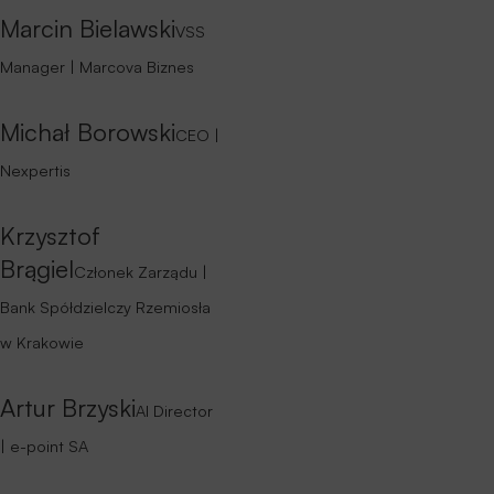
bankowości spółdzielczej.
Sztuczna inteligencja, robotyzacja i
automatyzacja procesów back-office,
personalizacji usług i obsługi klienta.
Cyberbezpieczeństwo i ochrona
danych w sektorze bankowości
spółdzielczej – zagrożenia, najlepsze
praktyki oraz regulacje prawne. DORA i
praktyczne aspekty implementacji.
Technologie w obsłudze klienta – jak
pozyskać nowych klientów?
Bankowość mobilna, open banking i
nowoczesne płatności.
Systemy Wymiany Informacji dla
Banków Spółdzielczych i