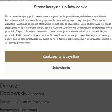
Strona korzysta z plików cookie
Na stronie stosujemy pliki cookie w celu zapewnienie prawidłowego działania, ułatwienia
korzystania, a także w celach statystycznych i marketingowych. Wybierając „Zaakceptuj
wszystkie” wyrażasz zgodę na stosowanie wszystkich plików cookie. Jeśli chcesz wyrazić zgodę
stosowanie tylko niektórych plików cookie, wybierz „Ustawienia”, skonfiguruj preferencje i wyb
przycisk „Zapisz”. Pamiętaj, że możesz zmienić swoje ustawienia w każdym czasie klikając
przycisk „Pliki cookie” w stopce portalu. Szczegółowe informacje o sposobie, w jaki używamy
plików cookie oraz przetwarzamy Twoje dane, a także o przysługujących Ci prawach, odnajdzi
w Polityce prywatności.
Zaakceptuj wszystkie
Ustawienia