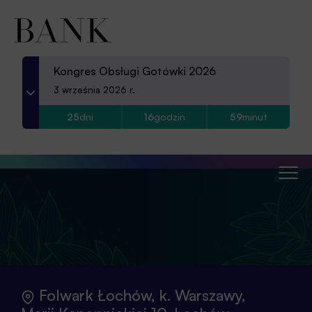
Partnerzy
Kontakt
Kongres Obsługi Gotówki 2026
Aplikacja
3 września 2026 r.
25
dni
16
godzin
59
minut
Folwark Łochów, k. Warszawy,