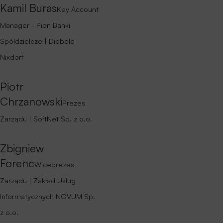
Zrzeszających
Podczas Forum, wzorem lat ubiegłych,
odbyło się wręczenie nagród
XXIX
Krajowego Rankingu
„Wyróżniające się
Banki Spółdzielcze” Miesięcznika
Finansowego BANK.
Zachęcamy do śledzenia naszej strony
oraz kanałów komunikacyjnych, aby być
na bieżąco z aktualnościami dotyczącymi
Forum Technologii Bankowości
Spółdzielczej
.