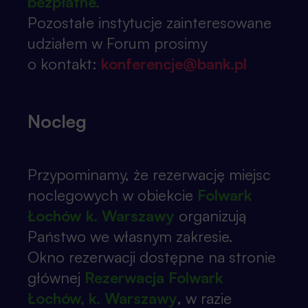
bezpłatne.
przedstawicielami administracji.
Pozostałe instytucje zainteresowane
Główną ideą
FTBS
jest integracja
udziałem w Forum prosimy
środowiska bankowości spółdzielczej z
o kontakt:
konferencje@bank.pl
kluczowymi dostawcami technologii.
Wspólnie – w gronie praktyków –
rozmawiamy o innowacyjnych
Nocleg
rozwiązaniach, produktach i usługach,
które mają realny wpływ na rozwój i
Przypominamy, że rezerwację miejsc
funkcjonowanie banków spółdzielczych.
noclegowych w obiekcie
Fo
lwar
k
W wydarzeniu co roku udział bierze ponad
Łochów k. Warszawy
organizują
pięciuset uczestników.
Państwo we własnym zakresie.
Podczas tegorocznej edycji nie zabrakło
Okno rezerwacji dostępne na stronie
merytorycznych dyskusji, inspirujących
głównej
Rezerwacja Folwark
rozmów i praktycznych case studies.
Łochów, k. Warszawy
, w razie