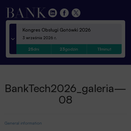
Kongres Obsługi Gotówki 2026
3 września 2026 r.
25
dni
23
godzin
11
minut
BankTech2026_galeria—
08
General information