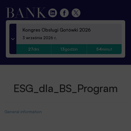
Kongres Obsługi Gotówki 2026
3 września 2026 r.
27
dni
13
godzin
54
minut
ESG_dla_BS_Program
General information