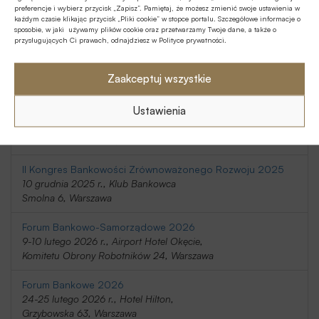
preferencje i wybierz przycisk „Zapisz”. Pamiętaj, że możesz zmienić swoje ustawienia w
20-21 listopada 2025 r., Holiday Inn
każdym czasie klikając przycisk „Pliki cookie” w stopce portalu. Szczegółowe informacje o
Telimeny 1, Józefów
sposobie, w jaki używamy plików cookie oraz przetwarzamy Twoje dane, a także o
przysługujących Ci prawach, odnajdziesz w Polityce prywatności.
Kongres Rynku Instrumentów Pochodnych 2025
20 listopada 2025 r., Regent Warsaw Hotel,
Zaakceptuj wszystkie
Belwederska 23, Warszawa
Ustawienia
SafeBank 2025
9 grudnia 2025 r., Novotel Centrum,
Marszałkowska 94/98, Warszawa
II Kongres Bankowości Zrównoważonego Rozwoju 2025
10 grudnia 2025 r., Klub Bankowca
Smolna 6, Warszawa
Forum Bankowo-Samorządowe 2026
9-10 lutego 2026 r., Airport Hotel Okęcie,
Komitetu Obrony Robotników 24, Warszawa
Forum Bankowe 2026
24-25 lutego 2026 r., Hotel Hilton,
Grzybowska 63, Warszawa