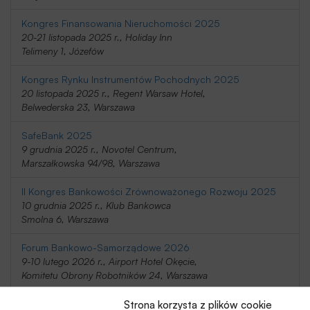
Kongres Finansowania Nieruchomości 2025
20-21 listopada 2025 r., Holiday Inn
Telimeny 1, Józefów
Kongres Rynku Instrumentów Pochodnych 2025
20 listopada 2025 r., Regent Warsaw Hotel,
Belwederska 23, Warszawa
SafeBank 2025
9 grudnia 2025 r., Novotel Centrum,
Marszałkowska 94/98, Warszawa
II Kongres Bankowości Zrównoważonego Rozwoju 2025
10 grudnia 2025 r., Klub Bankowca
Smolna 6, Warszawa
Forum Bankowo-Samorządowe 2026
9-10 lutego 2026 r., Airport Hotel Okęcie,
Komitetu Obrony Robotników 24, Warszawa
Forum Bankowe 2026
Strona korzysta z plików cookie