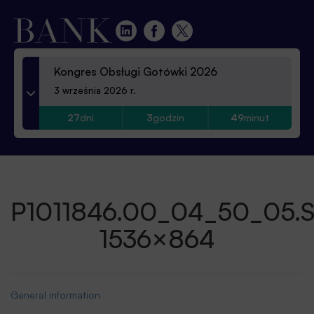
Kongres Obsługi Gotówki 2026
3 września 2026 r.
27
dni
3
godzin
49
minut
P1011846.00_04_50_05.St
1536×864
General information