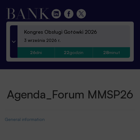
Kongres Obsługi Gotówki 2026
3 września 2026 r.
26
dni
22
godzin
28
minut
Agenda_Forum MMSP26
General information