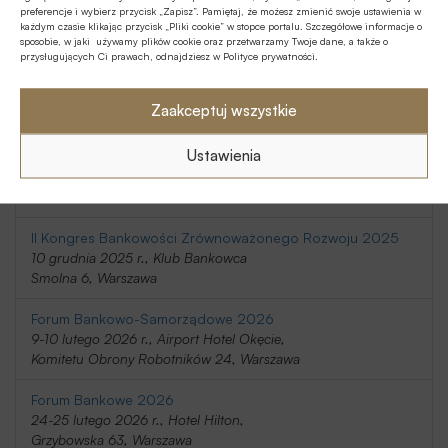
preferencje i wybierz przycisk „Zapisz”. Pamiętaj, że możesz zmienić swoje ustawienia w
20-21 listopada 2025 r., Holiday Inn
każdym czasie klikając przycisk „Pliki cookie” w stopce portalu. Szczegółowe informacje o
Telimeny 1, Józefów
sposobie, w jaki używamy plików cookie oraz przetwarzamy Twoje dane, a także o
przysługujących Ci prawach, odnajdziesz w Polityce prywatności.
Kongres Rynku Instrumentów Pochodnych 2025
20 listopada 2025 r., Regent Warsaw Hotel,
Zaakceptuj wszystkie
Belwederska 23, Warszawa
Ustawienia
SafeBank 2025
9 grudnia 2025 r., Novotel Centrum,
Marszałkowska 94/98, Warszawa
II Kongres Bankowości Zrównoważonego Rozwoju 2025
10 grudnia 2025 r., Klub Bankowca
Smolna 6, Warszawa
Forum Bankowo-Samorządowe 2026
9-10 lutego 2026 r., Airport Hotel Okęcie,
Komitetu Obrony Robotników 24, Warszawa
Forum Bankowe 2026
24-25 lutego 2026 r., Hotel Hilton,
Grzybowska 63, Warszawa