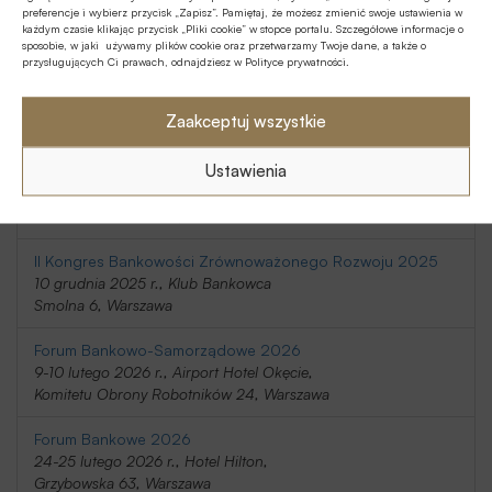
preferencje i wybierz przycisk „Zapisz”. Pamiętaj, że możesz zmienić swoje ustawienia w
20-21 listopada 2025 r., Holiday Inn
każdym czasie klikając przycisk „Pliki cookie” w stopce portalu. Szczegółowe informacje o
Telimeny 1, Józefów
sposobie, w jaki używamy plików cookie oraz przetwarzamy Twoje dane, a także o
przysługujących Ci prawach, odnajdziesz w Polityce prywatności.
Kongres Rynku Instrumentów Pochodnych 2025
20 listopada 2025 r., Regent Warsaw Hotel,
Zaakceptuj wszystkie
Belwederska 23, Warszawa
Ustawienia
SafeBank 2025
9 grudnia 2025 r., Novotel Centrum,
Marszałkowska 94/98, Warszawa
II Kongres Bankowości Zrównoważonego Rozwoju 2025
10 grudnia 2025 r., Klub Bankowca
Smolna 6, Warszawa
Forum Bankowo-Samorządowe 2026
9-10 lutego 2026 r., Airport Hotel Okęcie,
Komitetu Obrony Robotników 24, Warszawa
Forum Bankowe 2026
24-25 lutego 2026 r., Hotel Hilton,
Grzybowska 63, Warszawa