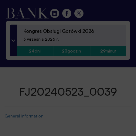
Kongres Obsługi Gotówki 2026
3 września 2026 r.
24
dni
23
godzin
29
minut
FJ20240523_0039
General information