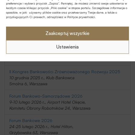
preferencje i wybierz przycisk „Zapisz”. Pamiętaj, że możesz zmienić swoje ustawienia w
20-21 listopada 2025 r., Holiday Inn
każdym czasie klikając przycisk „Pliki cookie” w stopce portalu. Szczegółowe informacje o
Telimeny 1, Józefów
sposobie, w jaki używamy plików cookie oraz przetwarzamy Twoje dane, a także o
przysługujących Ci prawach, odnajdziesz w Polityce prywatności.
Kongres Rynku Instrumentów Pochodnych 2025
20 listopada 2025 r., Regent Warsaw Hotel,
Zaakceptuj wszystkie
Belwederska 23, Warszawa
Ustawienia
SafeBank 2025
9 grudnia 2025 r., Novotel Centrum,
Marszałkowska 94/98, Warszawa
II Kongres Bankowości Zrównoważonego Rozwoju 2025
10 grudnia 2025 r., Klub Bankowca
Smolna 6, Warszawa
Forum Bankowo-Samorządowe 2026
9-10 lutego 2026 r., Airport Hotel Okęcie,
Komitetu Obrony Robotników 24, Warszawa
Forum Bankowe 2026
24-25 lutego 2026 r., Hotel Hilton,
Grzybowska 63, Warszawa