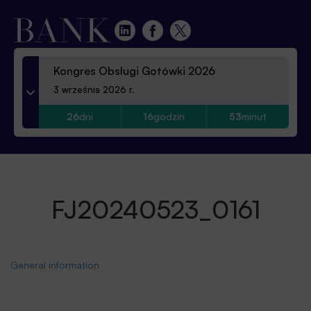
Kongres Obsługi Gotówki 2026
3 września 2026 r.
26
dni
16
godzin
53
minut
FJ20240523_0161
General information