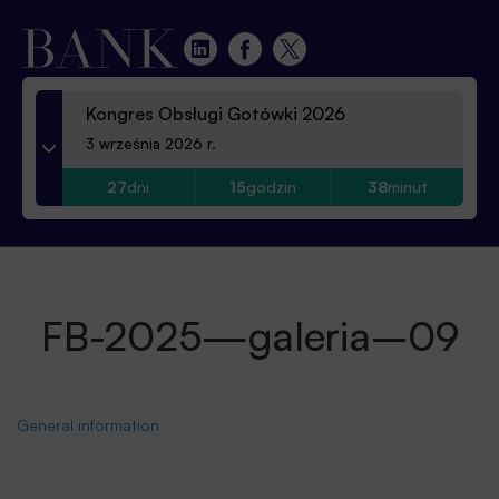
Kongres Obsługi Gotówki 2026
3 września 2026 r.
27
dni
15
godzin
38
minut
FB-2025—galeria–09
General information