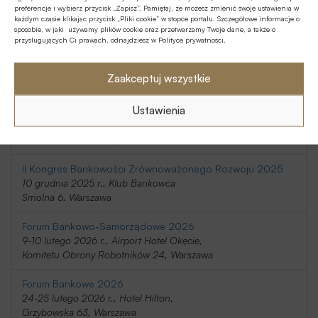
preferencje i wybierz przycisk „Zapisz”. Pamiętaj, że możesz zmienić swoje ustawienia w
20-21 listopada 2025 r., Holiday Inn
każdym czasie klikając przycisk „Pliki cookie” w stopce portalu. Szczegółowe informacje o
Telimeny 1, Józefów
sposobie, w jaki używamy plików cookie oraz przetwarzamy Twoje dane, a także o
przysługujących Ci prawach, odnajdziesz w Polityce prywatności.
Kongres Rynku Instrumentów Pochodnych 2025
20 listopada 2025 r., Regent Warsaw Hotel,
Zaakceptuj wszystkie
Belwederska 23, Warszawa
Ustawienia
SafeBank 2025
9 grudnia 2025 r., Novotel Centrum,
Marszałkowska 94/98, Warszawa
II Kongres Bankowości Zrównoważonego Rozwoju 2025
10 grudnia 2025 r., Klub Bankowca
Smolna 6, Warszawa
Forum Bankowo-Samorządowe 2026
9-10 lutego 2026 r., Airport Hotel Okęcie,
Komitetu Obrony Robotników 24, Warszawa
Forum Bankowe 2026
24-25 lutego 2026 r., Hotel Hilton,
Grzybowska 63, Warszawa