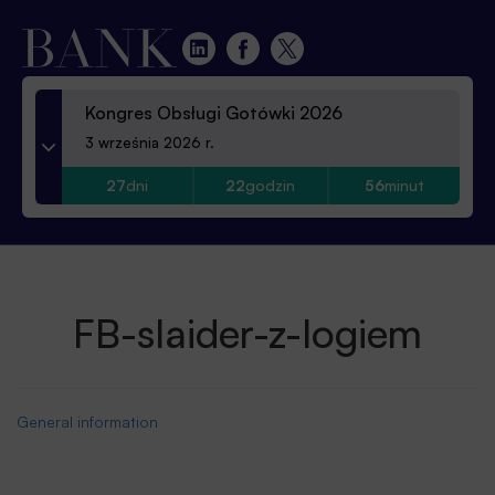
Kongres Obsługi Gotówki 2026
3 września 2026 r.
27
dni
22
godzin
56
minut
FB-slaider-z-logiem
General information