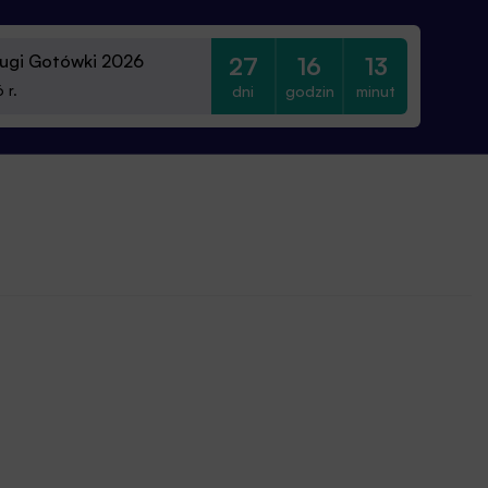
ugi Gotówki 2026
27
16
13
dni
godzin
minut
 r.