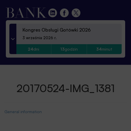
Kongres Obsługi Gotówki 2026
3 września 2026 r.
24
dni
13
godzin
34
minut
20170524-IMG_1381
General information