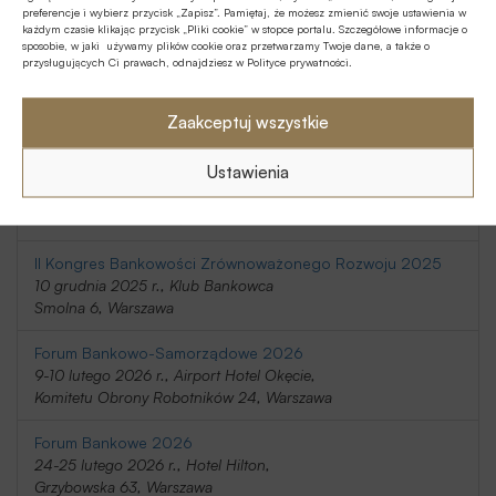
preferencje i wybierz przycisk „Zapisz”. Pamiętaj, że możesz zmienić swoje ustawienia w
20-21 listopada 2025 r., Holiday Inn
każdym czasie klikając przycisk „Pliki cookie” w stopce portalu. Szczegółowe informacje o
Telimeny 1, Józefów
sposobie, w jaki używamy plików cookie oraz przetwarzamy Twoje dane, a także o
przysługujących Ci prawach, odnajdziesz w Polityce prywatności.
Kongres Rynku Instrumentów Pochodnych 2025
20 listopada 2025 r., Regent Warsaw Hotel,
Zaakceptuj wszystkie
Belwederska 23, Warszawa
Ustawienia
SafeBank 2025
9 grudnia 2025 r., Novotel Centrum,
Marszałkowska 94/98, Warszawa
II Kongres Bankowości Zrównoważonego Rozwoju 2025
10 grudnia 2025 r., Klub Bankowca
Smolna 6, Warszawa
Forum Bankowo-Samorządowe 2026
9-10 lutego 2026 r., Airport Hotel Okęcie,
Komitetu Obrony Robotników 24, Warszawa
Forum Bankowe 2026
24-25 lutego 2026 r., Hotel Hilton,
Grzybowska 63, Warszawa