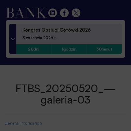
Kongres Obsługi Gotówki 2026
3 września 2026 r.
28
dni
1
godzin
30
minut
FTBS_20250520_—
galeria-03
General information