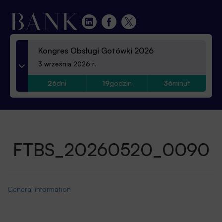
Kongres Obsługi Gotówki 2026
3 września 2026 r.
26
dni
19
godzin
36
minut
FTBS_20260520_0090
General information