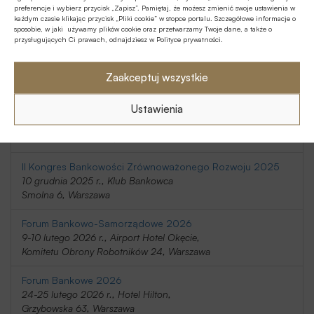
preferencje i wybierz przycisk „Zapisz”. Pamiętaj, że możesz zmienić swoje ustawienia w
20-21 listopada 2025 r., Holiday Inn
każdym czasie klikając przycisk „Pliki cookie” w stopce portalu. Szczegółowe informacje o
Telimeny 1, Józefów
sposobie, w jaki używamy plików cookie oraz przetwarzamy Twoje dane, a także o
przysługujących Ci prawach, odnajdziesz w Polityce prywatności.
Kongres Rynku Instrumentów Pochodnych 2025
20 listopada 2025 r., Regent Warsaw Hotel,
Zaakceptuj wszystkie
Belwederska 23, Warszawa
Ustawienia
SafeBank 2025
9 grudnia 2025 r., Novotel Centrum,
Marszałkowska 94/98, Warszawa
II Kongres Bankowości Zrównoważonego Rozwoju 2025
10 grudnia 2025 r., Klub Bankowca
Smolna 6, Warszawa
Forum Bankowo-Samorządowe 2026
9-10 lutego 2026 r., Airport Hotel Okęcie,
Komitetu Obrony Robotników 24, Warszawa
Forum Bankowe 2026
24-25 lutego 2026 r., Hotel Hilton,
Grzybowska 63, Warszawa