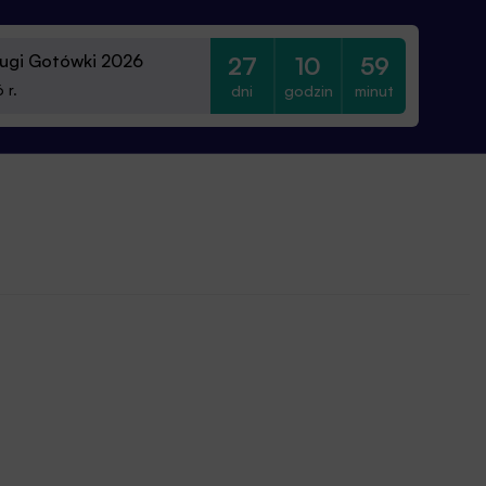
ugi Gotówki 2026
27
10
59
dni
godzin
minut
 r.