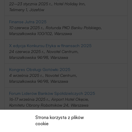
22–23 stycznia 2025 r., Hotel Holiday Inn,
Telimeny 1, Józefów
Finanse Jutra 2025
10 czerwca 2025 r., Rotunda PKO Banku Polskiego,
Marszałkowska 100/102, Warszawa
X edycja Konkursu Etyka w finansach 2025
24 czerwca 2025 r., Novotel Centrum,
Marszałkowska 94/98, Warszawa
Kongres Obsługi Gotówki 2025
4 września 2025 r., Novotel Centrum,
Marszałkowska 94/98, Warszawa
Forum Liderów Banków Spółdzielczych 2025
16-17 września 2025 r., Airport Hotel Okęcie,
Komitetu Obrony Robotników 24, Warszawa
Strona korzysta z plików
Wyzwania Bankowości 2025
6 listopada 2025 r., Akademia Leona Koźmińskiego,
cookie
Jagiellońska 57/59, Warszawa