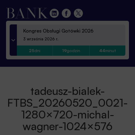
Kongres Obsługi Gotówki 2026
3 września 2026 r.
25
dni
19
godzin
44
minut
tadeusz-bialek-
FTBS_20260520_0021-
1280×720-michal-
wagner-1024×576