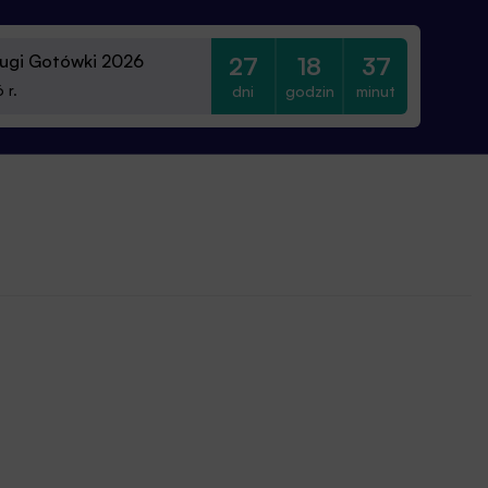
ugi Gotówki 2026
27
18
37
dni
godzin
minut
 r.