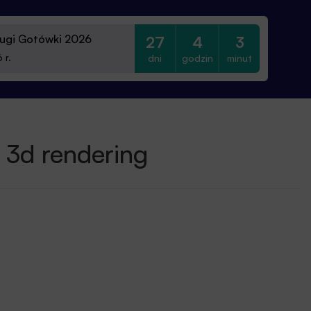
ugi Gotówki 2026
27
4
3
dni
godzin
minut
 r.
 3d rendering