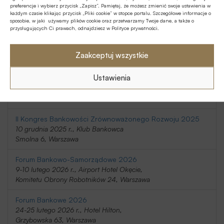
preferencje i wybierz przycisk „Zapisz”. Pamiętaj, że możesz zmienić swoje ustawienia w
20-21 listopada 2025 r., Holiday Inn
każdym czasie klikając przycisk „Pliki cookie” w stopce portalu. Szczegółowe informacje o
Telimeny 1, Józefów
sposobie, w jaki używamy plików cookie oraz przetwarzamy Twoje dane, a także o
przysługujących Ci prawach, odnajdziesz w Polityce prywatności.
Kongres Rynku Instrumentów Pochodnych 2025
20 listopada 2025 r., Regent Warsaw Hotel,
Zaakceptuj wszystkie
Belwederska 23, Warszawa
Ustawienia
SafeBank 2025
9 grudnia 2025 r., Novotel Centrum,
Marszałkowska 94/98, Warszawa
II Kongres Bankowości Zrównoważonego Rozwoju 2025
10 grudnia 2025 r., Klub Bankowca
Smolna 6, Warszawa
Forum Bankowo-Samorządowe 2026
9-10 lutego 2026 r., Airport Hotel Okęcie,
Komitetu Obrony Robotników 24, Warszawa
Forum Bankowe 2026
24-25 lutego 2026 r., Hotel Hilton,
Grzybowska 63, Warszawa