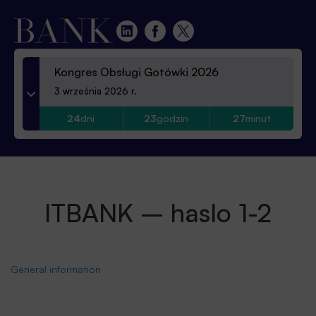
Kongres Obsługi Gotówki 2026
3 września 2026 r.
24
dni
23
godzin
27
minut
ITBANK – haslo 1-2
General information