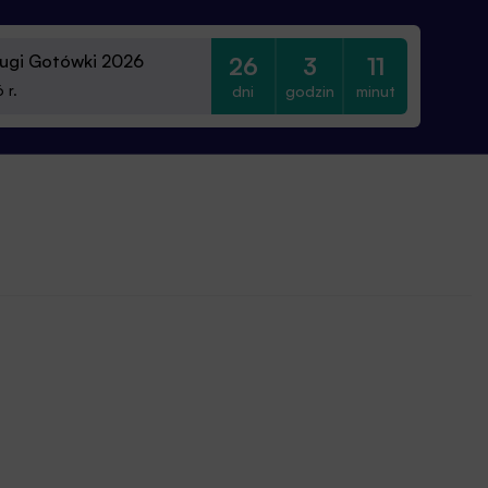
ugi Gotówki 2026
26
3
11
dni
godzin
minut
 r.