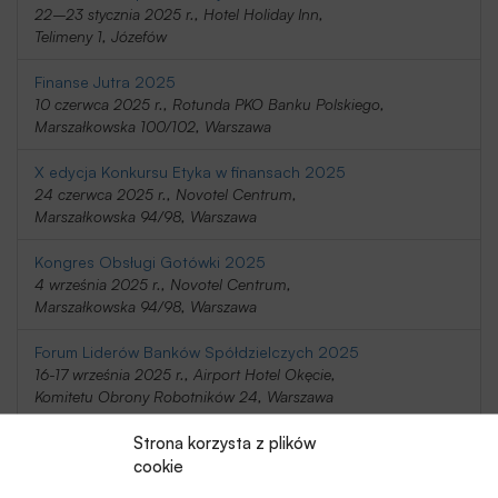
22–23 stycznia 2025 r., Hotel Holiday Inn,
Telimeny 1, Józefów
Finanse Jutra 2025
10 czerwca 2025 r., Rotunda PKO Banku Polskiego,
Marszałkowska 100/102, Warszawa
X edycja Konkursu Etyka w finansach 2025
24 czerwca 2025 r., Novotel Centrum,
Marszałkowska 94/98, Warszawa
Kongres Obsługi Gotówki 2025
4 września 2025 r., Novotel Centrum,
Marszałkowska 94/98, Warszawa
Forum Liderów Banków Spółdzielczych 2025
16-17 września 2025 r., Airport Hotel Okęcie,
Komitetu Obrony Robotników 24, Warszawa
Strona korzysta z plików
Wyzwania Bankowości 2025
6 listopada 2025 r., Akademia Leona Koźmińskiego,
cookie
Jagiellońska 57/59, Warszawa