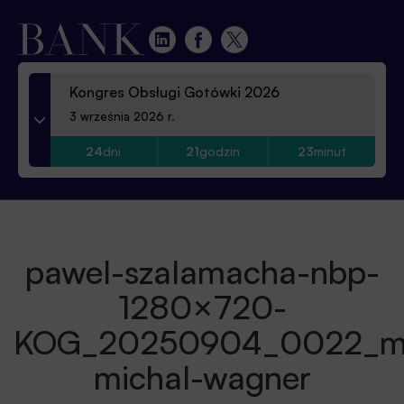
Kongres Obsługi Gotówki 2026
3 września 2026 r.
24
dni
21
godzin
23
minut
pawel-szalamacha-nbp-
1280×720-
KOG_20250904_0022_m
michal-wagner