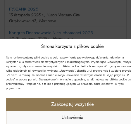
IT@BANK 2025
13 listopada 2025 r., Hilton Warsaw City
Grzybowska 63, Warszawa
Kongres Finansowania Nieruchomości 2025
20-21 listopada 2025 r., Holiday Inn
Telimeny 1, Józefów
Strona korzysta z plików cookie
Kongres Rynku Instrumentów Pochodnych 2025
Na stronie stosujemy pliki cookie w celu zapewnienie prawidłowego działania, ułatwienia
20 listopada 2025 r., Regent Warsaw Hotel,
korzystania, a także w celach statystycznych i marketingowych. Wybierając „Zaakceptuj wszys
wyrażasz zgodę na stosowanie wszystkich plików cookie. Jeśli chcesz wyrazić zgodę na stosow
Belwederska 23, Warszawa
tylko niektórych plików cookie, wybierz „Ustawienia”, skonfiguruj preferencje i wybierz przyci
„Zapisz”. Pamiętaj, że możesz zmienić swoje ustawienia w każdym czasie klikając przycisk „Pli
cookie” w stopce portalu. Szczegółowe informacje o sposobie, w jaki używamy plików cookie or
SafeBank 2025
przetwarzamy Twoje dane, a także o przysługujących Ci prawach, odnajdziesz w Polityce
9 grudnia 2025 r., Novotel Centrum,
prywatności.
Marszałkowska 94/98, Warszawa
II Kongres Bankowości Zrównoważonego Rozwoju 2025
Zaakceptuj wszystkie
10 grudnia 2025 r., Klub Bankowca
Smolna 6, Warszawa
Ustawienia
Forum Bankowo-Samorządowe 2026