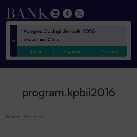
Kongres Obsługi Gotówki 2026
3 września 2026 r.
25
dni
17
godzin
47
minut
program.kpbii2016
General information