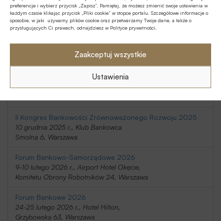
preferencje i wybierz przycisk „Zapisz”. Pamiętaj, że możesz zmienić swoje ustawienia w
20-21 listopada 2025 r., Holiday Inn
każdym czasie klikając przycisk „Pliki cookie” w stopce portalu. Szczegółowe informacje o
Telimeny 1, Józefów
sposobie, w jaki używamy plików cookie oraz przetwarzamy Twoje dane, a także o
przysługujących Ci prawach, odnajdziesz w Polityce prywatności.
Kongres Rynku Instrumentów Pochodnych 2025
20 listopada 2025 r., Regent Warsaw Hotel,
Zaakceptuj wszystkie
Belwederska 23, Warszawa
Ustawienia
SafeBank 2025
9 grudnia 2025 r., Novotel Centrum,
Marszałkowska 94/98, Warszawa
II Kongres Bankowości Zrównoważonego Rozwoju 2025
10 grudnia 2025 r., Klub Bankowca
Smolna 6, Warszawa
Forum Bankowo-Samorządowe 2026
9-10 lutego 2026 r., Airport Hotel Okęcie,
Komitetu Obrony Robotników 24, Warszawa
Forum Bankowe 2026
24-25 lutego 2026 r., Hotel Hilton,
Grzybowska 63, Warszawa