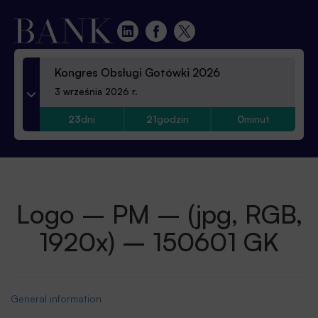
Kongres Obsługi Gotówki 2026
3 września 2026 r.
23
dni
21
godzin
0
minut
Logo – PM – (jpg, RGB,
1920x) – 150601 GK
General information