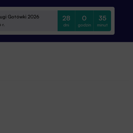
ugi Gotówki 2026
28
0
35
dni
godzin
minut
 r.