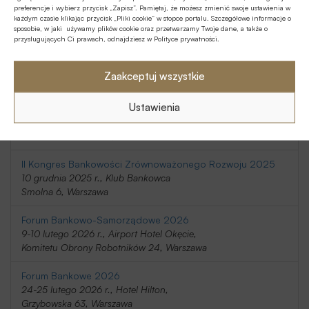
preferencje i wybierz przycisk „Zapisz”. Pamiętaj, że możesz zmienić swoje ustawienia w
20-21 listopada 2025 r., Holiday Inn
każdym czasie klikając przycisk „Pliki cookie” w stopce portalu. Szczegółowe informacje o
Telimeny 1, Józefów
sposobie, w jaki używamy plików cookie oraz przetwarzamy Twoje dane, a także o
przysługujących Ci prawach, odnajdziesz w Polityce prywatności.
Kongres Rynku Instrumentów Pochodnych 2025
20 listopada 2025 r., Regent Warsaw Hotel,
Zaakceptuj wszystkie
Belwederska 23, Warszawa
Ustawienia
SafeBank 2025
9 grudnia 2025 r., Novotel Centrum,
Marszałkowska 94/98, Warszawa
II Kongres Bankowości Zrównoważonego Rozwoju 2025
10 grudnia 2025 r., Klub Bankowca
Smolna 6, Warszawa
Forum Bankowo-Samorządowe 2026
9-10 lutego 2026 r., Airport Hotel Okęcie,
Komitetu Obrony Robotników 24, Warszawa
Forum Bankowe 2026
24-25 lutego 2026 r., Hotel Hilton,
Grzybowska 63, Warszawa