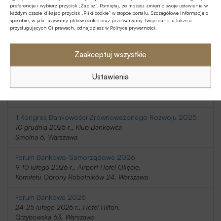
preferencje i wybierz przycisk „Zapisz”. Pamiętaj, że możesz zmienić swoje ustawienia w
20-21 listopada 2025 r., Holiday Inn
każdym czasie klikając przycisk „Pliki cookie” w stopce portalu. Szczegółowe informacje o
Telimeny 1, Józefów
sposobie, w jaki używamy plików cookie oraz przetwarzamy Twoje dane, a także o
przysługujących Ci prawach, odnajdziesz w Polityce prywatności.
Kongres Rynku Instrumentów Pochodnych 2025
20 listopada 2025 r., Regent Warsaw Hotel,
Zaakceptuj wszystkie
Belwederska 23, Warszawa
Ustawienia
SafeBank 2025
9 grudnia 2025 r., Novotel Centrum,
Marszałkowska 94/98, Warszawa
II Kongres Bankowości Zrównoważonego Rozwoju 2025
10 grudnia 2025 r., Klub Bankowca
Smolna 6, Warszawa
Forum Bankowo-Samorządowe 2026
9-10 lutego 2026 r., Airport Hotel Okęcie,
Komitetu Obrony Robotników 24, Warszawa
Forum Bankowe 2026
24-25 lutego 2026 r., Hotel Hilton,
Grzybowska 63, Warszawa