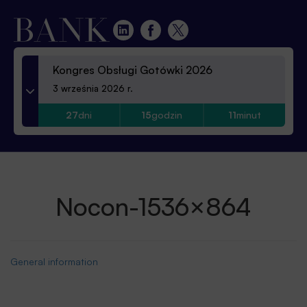
Kongres Obsługi Gotówki 2026
3 września 2026 r.
27
dni
15
godzin
11
minut
Nocon-1536×864
General information