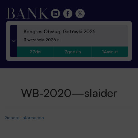
Kongres Obsługi Gotówki 2026
3 września 2026 r.
27
dni
7
godzin
14
minut
WB-2020—slaider
General information