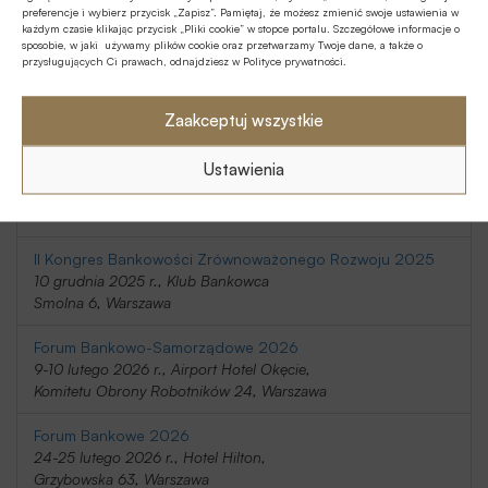
preferencje i wybierz przycisk „Zapisz”. Pamiętaj, że możesz zmienić swoje ustawienia w
20-21 listopada 2025 r., Holiday Inn
każdym czasie klikając przycisk „Pliki cookie” w stopce portalu. Szczegółowe informacje o
Telimeny 1, Józefów
sposobie, w jaki używamy plików cookie oraz przetwarzamy Twoje dane, a także o
przysługujących Ci prawach, odnajdziesz w Polityce prywatności.
Kongres Rynku Instrumentów Pochodnych 2025
20 listopada 2025 r., Regent Warsaw Hotel,
Zaakceptuj wszystkie
Belwederska 23, Warszawa
Ustawienia
SafeBank 2025
9 grudnia 2025 r., Novotel Centrum,
Marszałkowska 94/98, Warszawa
II Kongres Bankowości Zrównoważonego Rozwoju 2025
10 grudnia 2025 r., Klub Bankowca
Smolna 6, Warszawa
Forum Bankowo-Samorządowe 2026
9-10 lutego 2026 r., Airport Hotel Okęcie,
Komitetu Obrony Robotników 24, Warszawa
Forum Bankowe 2026
24-25 lutego 2026 r., Hotel Hilton,
Grzybowska 63, Warszawa