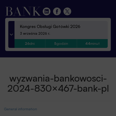
Kongres Obsługi Gotówki 2026
3 września 2026 r.
26
dni
5
godzin
44
minut
wyzwania-bankowosci-
2024-830×467-bank-pl
General information