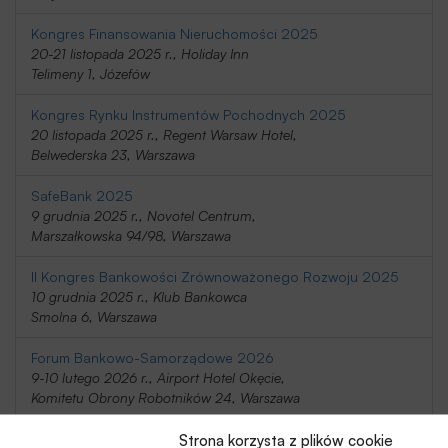
Kongres Finansowania Nieruchomości 2025
20-21 listopada 2025 r., Holiday Inn
Telimeny 1, Józefów
Kongres Rynku Instrumentów Pochodnych 2025
20 listopada 2025 r., Regent Warsaw Hotel,
Belwederska 23, Warszawa
SafeBank 2025
9 grudnia 2025 r., Novotel Centrum,
Marszałkowska 94/98, Warszawa
II Kongres Bankowości Zrównoważonego Rozwoju 2025
10 grudnia 2025 r., Klub Bankowca
Smolna 6, Warszawa
Forum Bankowo-Samorządowe 2026
9-10 lutego 2026 r., Airport Hotel Okęcie,
Komitetu Obrony Robotników 24, Warszawa
Forum Bankowe 2026
Strona korzysta z plików cookie