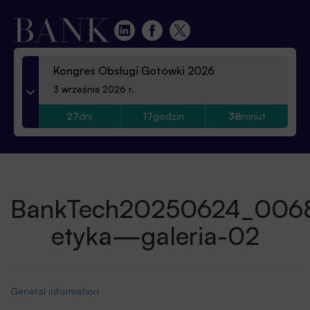
Kongres Obsługi Gotówki 2026
3 września 2026 r.
27
dni
17
godzin
38
minut
BankTech20250624_006
etyka—galeria-02
General information