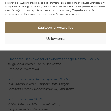
preferencje i wybierz przycisk „Zapisz”. Pamiętaj, że możesz zmienić swoje ustawienia w
20-21 listopada 2025 r., Holiday Inn
każdym czasie klikając przycisk „Pliki cookie” w stopce portalu. Szczegółowe informacje o
Telimeny 1, Józefów
sposobie, w jaki używamy plików cookie oraz przetwarzamy Twoje dane, a także o
przysługujących Ci prawach, odnajdziesz w Polityce prywatności.
Kongres Rynku Instrumentów Pochodnych 2025
20 listopada 2025 r., Regent Warsaw Hotel,
Zaakceptuj wszystkie
Belwederska 23, Warszawa
Ustawienia
SafeBank 2025
9 grudnia 2025 r., Novotel Centrum,
Marszałkowska 94/98, Warszawa
II Kongres Bankowości Zrównoważonego Rozwoju 2025
10 grudnia 2025 r., Klub Bankowca
Smolna 6, Warszawa
Forum Bankowo-Samorządowe 2026
9-10 lutego 2026 r., Airport Hotel Okęcie,
Komitetu Obrony Robotników 24, Warszawa
Forum Bankowe 2026
24-25 lutego 2026 r., Hotel Hilton,
Grzybowska 63, Warszawa