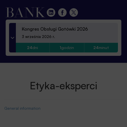
Kongres Obsługi Gotówki 2026
3 września 2026 r.
24
dni
1
godzin
24
minut
Etyka-eksperci
General information