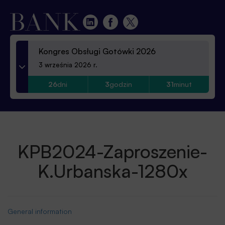
Kongres Obsługi Gotówki 2026
3 września 2026 r.
26
dni
3
godzin
31
minut
KPB2024-Zaproszenie-
K.Urbanska-1280x
General information