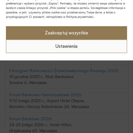
preferencje i wybierz przycisk „Zapisz”. Pamiętaj, że możesz zmienić swoje ustawienia w
20-21 listopada 2025 r., Holiday Inn
każdym czasie klikając przycisk „Pliki cookie” w stopce portalu. Szczegółowe informacje o
Telimeny 1, Józefów
sposobie, w jaki używamy plików cookie oraz przetwarzamy Twoje dane, a także o
przysługujących Ci prawach, odnajdziesz w Polityce prywatności.
Kongres Rynku Instrumentów Pochodnych 2025
20 listopada 2025 r., Regent Warsaw Hotel,
Zaakceptuj wszystkie
Belwederska 23, Warszawa
Ustawienia
SafeBank 2025
9 grudnia 2025 r., Novotel Centrum,
Marszałkowska 94/98, Warszawa
II Kongres Bankowości Zrównoważonego Rozwoju 2025
10 grudnia 2025 r., Klub Bankowca
Smolna 6, Warszawa
Forum Bankowo-Samorządowe 2026
9-10 lutego 2026 r., Airport Hotel Okęcie,
Komitetu Obrony Robotników 24, Warszawa
Forum Bankowe 2026
24-25 lutego 2026 r., Hotel Hilton,
Grzybowska 63, Warszawa