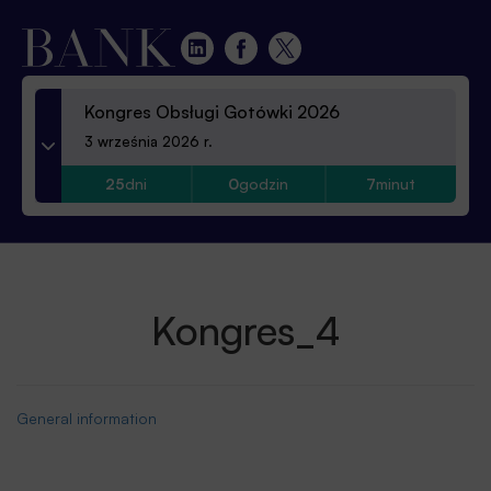
Kongres Obsługi Gotówki 2026
3 września 2026 r.
25
dni
0
godzin
7
minut
Kongres_4
General information