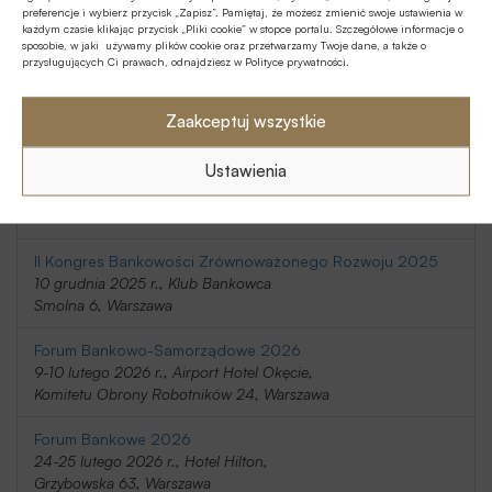
preferencje i wybierz przycisk „Zapisz”. Pamiętaj, że możesz zmienić swoje ustawienia w
20-21 listopada 2025 r., Holiday Inn
każdym czasie klikając przycisk „Pliki cookie” w stopce portalu. Szczegółowe informacje o
Telimeny 1, Józefów
sposobie, w jaki używamy plików cookie oraz przetwarzamy Twoje dane, a także o
przysługujących Ci prawach, odnajdziesz w Polityce prywatności.
Kongres Rynku Instrumentów Pochodnych 2025
20 listopada 2025 r., Regent Warsaw Hotel,
Zaakceptuj wszystkie
Belwederska 23, Warszawa
Ustawienia
SafeBank 2025
9 grudnia 2025 r., Novotel Centrum,
Marszałkowska 94/98, Warszawa
II Kongres Bankowości Zrównoważonego Rozwoju 2025
10 grudnia 2025 r., Klub Bankowca
Smolna 6, Warszawa
Forum Bankowo-Samorządowe 2026
9-10 lutego 2026 r., Airport Hotel Okęcie,
Komitetu Obrony Robotników 24, Warszawa
Forum Bankowe 2026
24-25 lutego 2026 r., Hotel Hilton,
Grzybowska 63, Warszawa