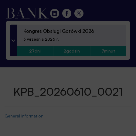
Kongres Obsługi Gotówki 2026
3 września 2026 r.
27
dni
2
godzin
7
minut
KPB_20260610_0021
General information