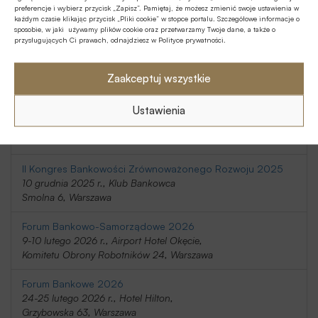
preferencje i wybierz przycisk „Zapisz”. Pamiętaj, że możesz zmienić swoje ustawienia w
20-21 listopada 2025 r., Holiday Inn
każdym czasie klikając przycisk „Pliki cookie” w stopce portalu. Szczegółowe informacje o
Telimeny 1, Józefów
sposobie, w jaki używamy plików cookie oraz przetwarzamy Twoje dane, a także o
przysługujących Ci prawach, odnajdziesz w Polityce prywatności.
Kongres Rynku Instrumentów Pochodnych 2025
20 listopada 2025 r., Regent Warsaw Hotel,
Zaakceptuj wszystkie
Belwederska 23, Warszawa
Ustawienia
SafeBank 2025
9 grudnia 2025 r., Novotel Centrum,
Marszałkowska 94/98, Warszawa
II Kongres Bankowości Zrównoważonego Rozwoju 2025
10 grudnia 2025 r., Klub Bankowca
Smolna 6, Warszawa
Forum Bankowo-Samorządowe 2026
9-10 lutego 2026 r., Airport Hotel Okęcie,
Komitetu Obrony Robotników 24, Warszawa
Forum Bankowe 2026
24-25 lutego 2026 r., Hotel Hilton,
Grzybowska 63, Warszawa