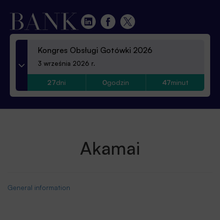
Kongres Obsługi Gotówki 2026
3 września 2026 r.
27
dni
0
godzin
47
minut
Akamai
General information