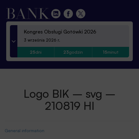
Kongres Obsługi Gotówki 2026
3 września 2026 r.
25
dni
23
godzin
15
minut
Logo BIK – svg –
210819 HI
General information