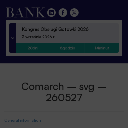
Kongres Obsługi Gotówki 2026
3 września 2026 r.
28
dni
6
godzin
14
minut
Comarch – svg –
260527
General information