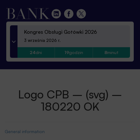
Kongres Obsługi Gotówki 2026
3 września 2026 r.
24
dni
19
godzin
8
minut
Logo CPB – (svg) –
180220 OK
General information