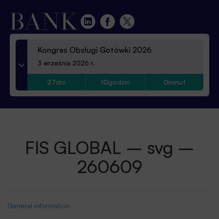
Kongres Obsługi Gotówki 2026
3 września 2026 r.
27
dni
10
godzin
0
minut
FIS GLOBAL – svg –
260609
General information