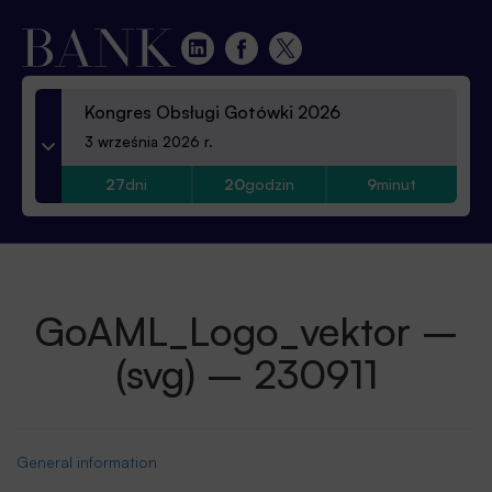
Kongres Obsługi Gotówki 2026
3 września 2026 r.
27
dni
20
godzin
9
minut
GoAML_Logo_vektor –
(svg) – 230911
General information