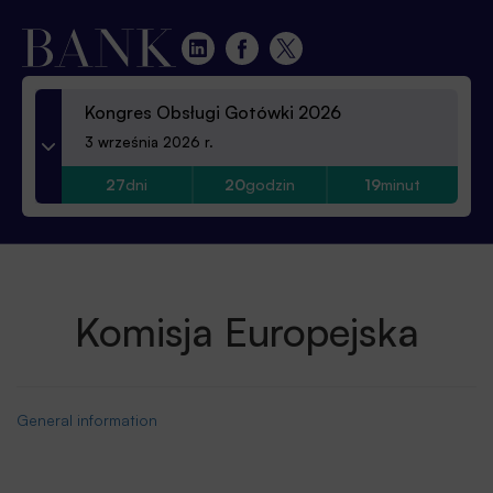
Kongres Obsługi Gotówki 2026
3 września 2026 r.
27
dni
20
godzin
19
minut
Komisja Europejska
General information