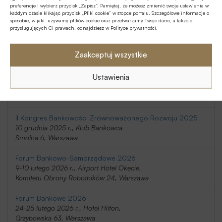
preferencje i wybierz przycisk „Zapisz”. Pamiętaj, że możesz zmienić swoje ustawienia w
20-21 listopada 2025 r., Holiday Inn
każdym czasie klikając przycisk „Pliki cookie” w stopce portalu. Szczegółowe informacje o
Telimeny 1, Józefów
sposobie, w jaki używamy plików cookie oraz przetwarzamy Twoje dane, a także o
przysługujących Ci prawach, odnajdziesz w Polityce prywatności.
Kongres Rynku Instrumentów Pochodnych 2025
20 listopada 2025 r., Regent Warsaw Hotel,
Zaakceptuj wszystkie
Belwederska 23, Warszawa
Ustawienia
SafeBank 2025
9 grudnia 2025 r., Novotel Centrum,
Marszałkowska 94/98, Warszawa
II Kongres Bankowości Zrównoważonego Rozwoju 2025
10 grudnia 2025 r., Klub Bankowca
Smolna 6, Warszawa
Forum Bankowo-Samorządowe 2026
9-10 lutego 2026 r., Airport Hotel Okęcie,
Komitetu Obrony Robotników 24, Warszawa
Forum Bankowe 2026
24-25 lutego 2026 r., Hotel Hilton,
Grzybowska 63, Warszawa