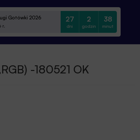
ugi Gotówki 2026
27
2
38
dni
godzin
minut
 r.
vg,RGB) -180521 OK