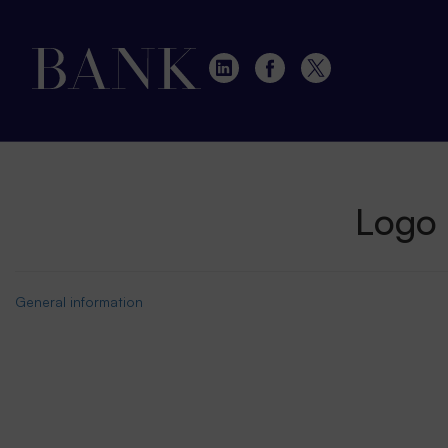
Logo
General information