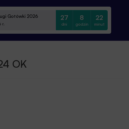
ugi Gotówki 2026
27
8
22
dni
godzin
minut
 r.
24 OK