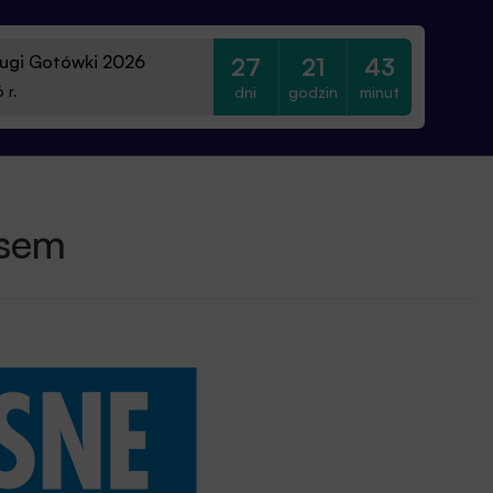
ugi Gotówki 2026
27
21
43
dni
godzin
minut
 r.
esem