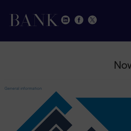
Now
General information