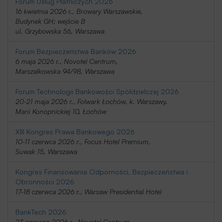
Forum Usług Płatniczych 2026
16 kwietnia 2026 r., Browary Warszawskie,
Budynek GH; wejście B
ul. Grzybowska 56, Warszawa
Forum Bezpieczeństwa Banków 2026
6 maja 2026 r., Novotel Centrum,
Marszałkowska 94/98, Warszawa
Forum Technologii Bankowości Spółdzielczej 2026
20-21 maja 2026 r., Folwark Łochów, k. Warszawy,
Marii Konopnickiej 10, Łochów
XIII Kongres Prawa Bankowego 2026
10-11 czerwca 2026 r., Focus Hotel Premium,
Suwak 15, Warszawa
Kongres Finansowania Odporności, Bezpieczeństwa i
Obronności 2026
17-18 czerwca 2026 r., Warsaw Presidential Hotel
BankTech 2026
23 czerwca 2026 r., Novotel Centrum,