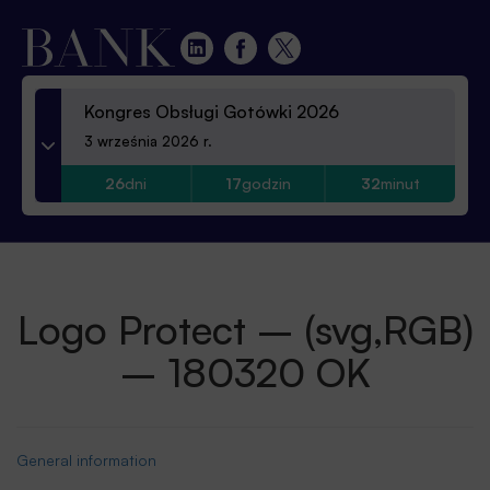
Kongres Obsługi Gotówki 2026
3 września 2026 r.
26
dni
17
godzin
32
minut
Logo Protect – (svg,RGB)
– 180320 OK
General information