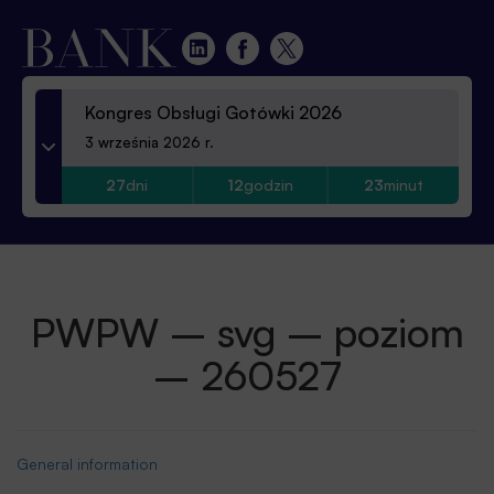
Kongres Obsługi Gotówki 2026
3 września 2026 r.
27
dni
12
godzin
23
minut
PWPW – svg – poziom
– 260527
General information