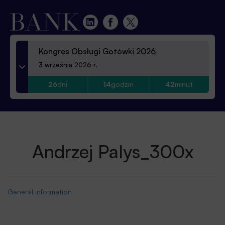
Kongres Obsługi Gotówki 2026
3 września 2026 r.
26
dni
14
godzin
42
minut
Andrzej Palys_300x
General information