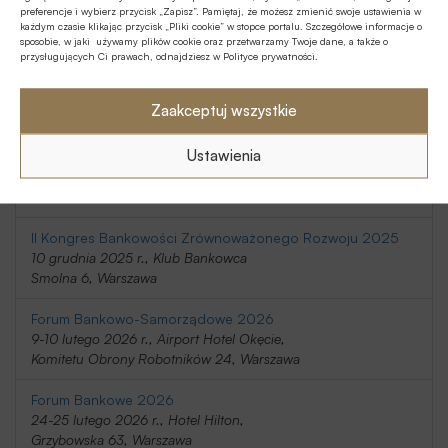
preferencje i wybierz przycisk „Zapisz”. Pamiętaj, że możesz zmienić swoje ustawienia w
20-21 listopada 2025 r., Holiday Inn
każdym czasie klikając przycisk „Pliki cookie” w stopce portalu. Szczegółowe informacje o
Telimeny 1, Józefów
sposobie, w jaki używamy plików cookie oraz przetwarzamy Twoje dane, a także o
przysługujących Ci prawach, odnajdziesz w Polityce prywatności.
Kongres Rynku Instrumentów Pochodnych 2025
20 listopada 2025 r., Regent Warsaw Hotel,
Zaakceptuj wszystkie
Belwederska 23, Warszawa
Ustawienia
SafeBank 2025
9 grudnia 2025 r., Novotel Centrum,
Marszałkowska 94/98, Warszawa
II Kongres Bankowości Zrównoważonego Rozwoju 2025
10 grudnia 2025 r., Klub Bankowca
Smolna 6, Warszawa
Forum Bankowo-Samorządowe 2026
9-10 lutego 2026 r., Airport Hotel Okęcie,
Komitetu Obrony Robotników 24, Warszawa
Forum Bankowe 2026
24-25 lutego 2026 r., Hotel Hilton,
Grzybowska 63, Warszawa