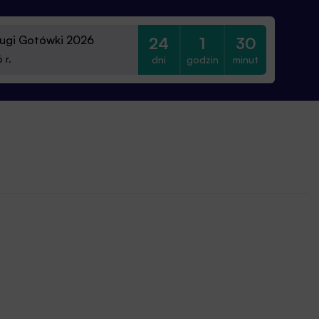
ugi Gotówki 2026
24
1
30
dni
godzin
minut
 r.